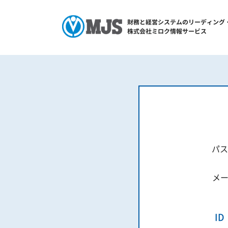
パス
メー
I